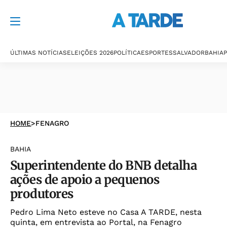
ÚLTIMAS NOTÍCIAS
ELEIÇÕES 2026
POLÍTICA
ESPORTES
SALVADOR
BAHIA
P
HOME
>
FENAGRO
BAHIA
Superintendente do BNB detalha
ações de apoio a pequenos
produtores
Pedro Lima Neto esteve no Casa A TARDE, nesta
quinta, em entrevista ao Portal, na Fenagro