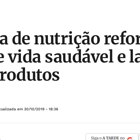
 de nutrição refo
e vida saudável e 
rodutos
tualizada em
30/10/2019 - 18:36
Siga o
A TARDE
no