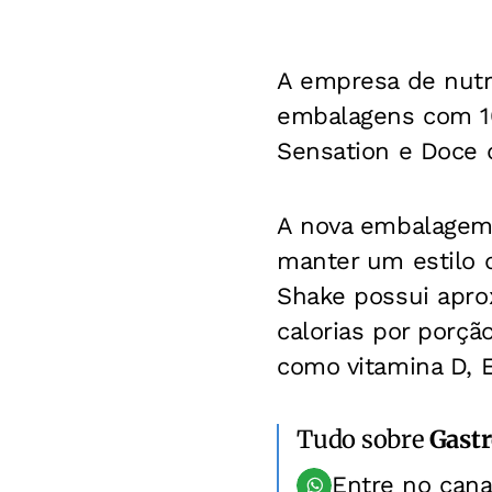
A empresa de nutr
embalagens com 10
Sensation e Doce d
A nova embalagem 
manter um estilo d
Shake possui aprox
calorias por porçã
como vitamina D, E
Tudo sobre
Gast
Entre no can