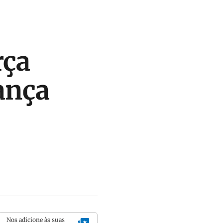
rça
lança
Nos adicione às suas