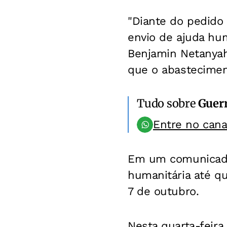
"Diante do pedido 
envio de ajuda hum
Benjamin Netanyah
que o abastecimen
Tudo sobre
Guerr
Entre no can
Em um comunicado,
humanitária até qu
7 de outubro.
Nesta quarta-feira