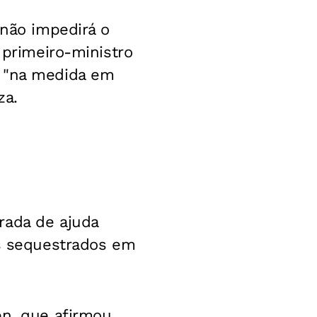
 não impedirá o
 primeiro-ministro
á "na medida em
za.
rada de ajuda
ns sequestrados em
en, que afirmou