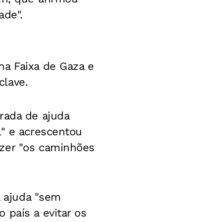
ade".
na Faixa de Gaza e
clave.
rada de ajuda
l" e acrescentou
azer "os caminhões
 ajuda "sem
 país a evitar os