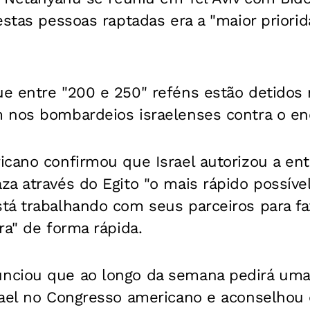
estas pessoas raptadas era a "maior priorid
e entre "200 e 250" reféns estão detidos 
 nos bombardeios israelenses contra o en
cano confirmou que Israel autorizou a ent
a através do Egito "o mais rápido possíve
tá trabalhando com seus parceiros para f
ra" de forma rápida.
nciou que ao longo da semana pedirá uma
ael no Congresso americano e aconselhou o