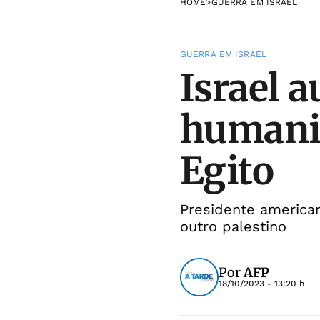
HOME
>
GUERRA EM ISRAEL
GUERRA EM ISRAEL
Israel a
humanit
Egito
Presidente american
outro palestino
Por
AFP
18/10/2023 - 13:20 h