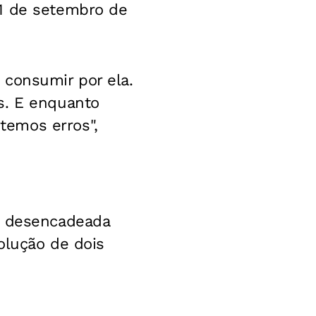
11 de setembro de
 consumir por ela.
s. E enquanto
temos erros",
, desencadeada
olução de dois