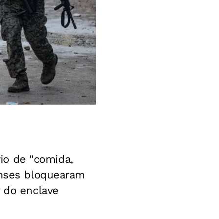
vio de "comida,
enses bloquearam
r do enclave