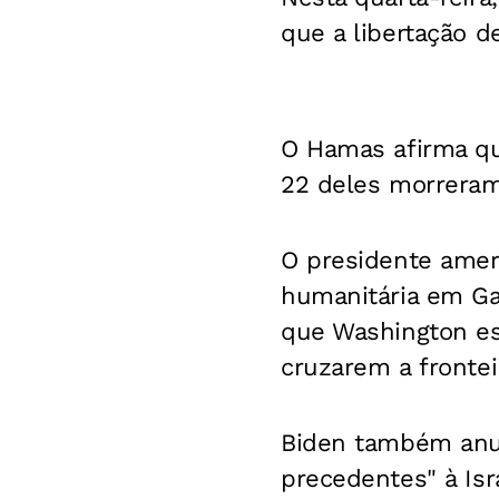
que a libertação d
O Hamas afirma qu
22 deles morreram
O presidente ameri
humanitária em Gaz
que Washington es
cruzarem a frontei
Biden também anu
precedentes" à Isr