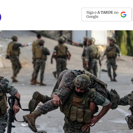
Siga o
A TARDE
no
Google