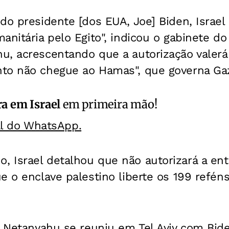
do presidente [dos EUA, Joe] Biden, Israel
anitária pelo Egito", indicou o gabinete do
u, acrescentando que a autorização valer
to não chegue ao Hamas", que governa Ga
a em Israel
em primeira mão!
al do WhatsApp.
 Israel detalhou que não autorizará a ent
e o enclave palestino liberte os 199 refé
, Netanyahu se reuniu em Tel Aviv com Bid