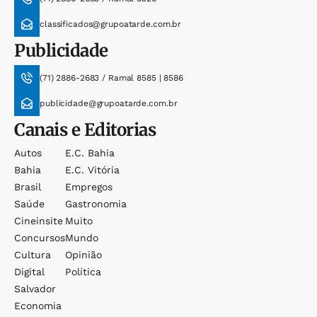
classificados@grupoatarde.com.br
Publicidade
(71) 2886-2683 / Ramal 8585 | 8586
publicidade@grupoatarde.com.br
Canais e Editorias
Autos
E.c. Bahia
Bahia
E.c. Vitória
Brasil
Empregos
Saúde
Gastronomia
Cineinsite
Muito
Concursos
Mundo
Cultura
Opinião
Digital
Política
Salvador
Economia