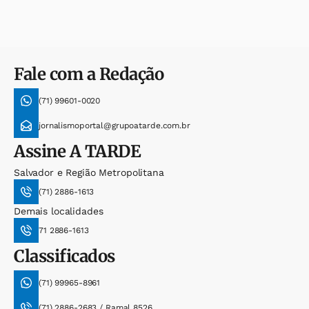
Fale com a Redação
(71) 99601-0020
jornalismoportal@grupoatarde.com.br
Assine
A TARDE
Salvador e Região Metropolitana
(71) 2886-1613
Demais localidades
71 2886-1613
Classificados
(71) 99965-8961
(71) 2886-2683 / Ramal 8526