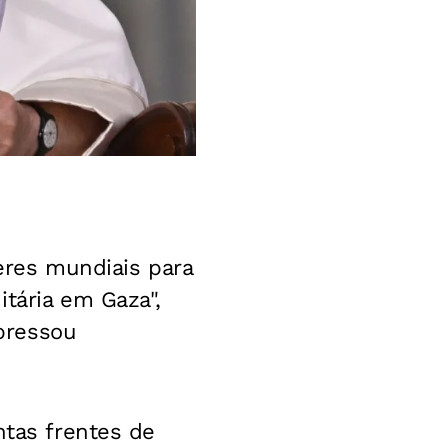
deres mundiais para
tária em Gaza",
pressou
ntas frentes de