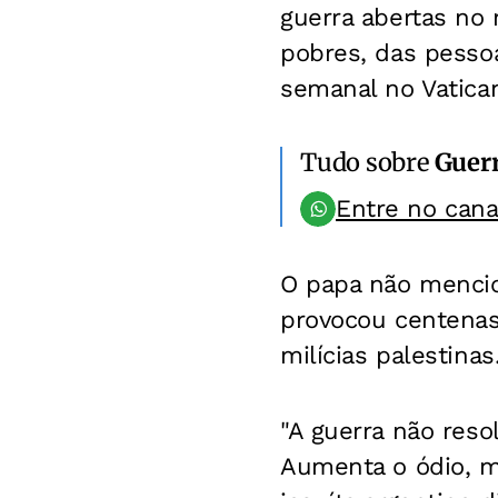
guerra abertas no
pobres, das pessoa
semanal no Vatica
Tudo sobre
Guerr
Entre no can
O papa não mencio
provocou centenas
milícias palestinas
"A guerra não res
Aumenta o ódio, mu