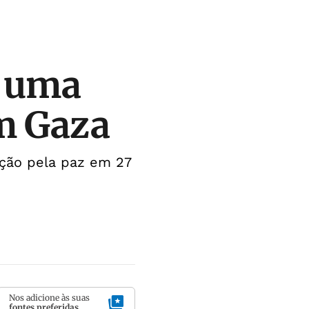
r uma
m Gaza
ção pela paz em 27
Nos adicione às suas
fontes preferidas