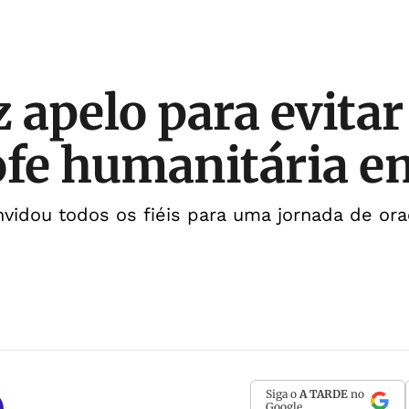
z apelo para evita
ofe humanitária e
idou todos os fiéis para uma jornada de ora
Siga o
A TARDE
no
Google