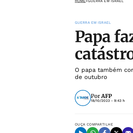
HOME
>
GUERRA EM ISRAEL
GUERRA EM ISRAEL
Papa fa
catástr
O papa também conv
de outubro
Por
AFP
18/10/2023 - 9:43 h
OUÇA
COMPARTILHE