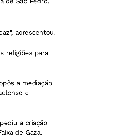
ça de São Pedro.
paz", acrescentou.
 religiões para
propôs a mediação
aelense e
pediu a criação
Faixa de Gaza.