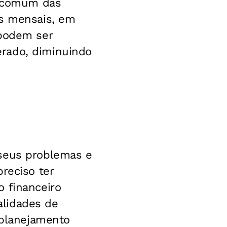
ca comum das
as mensais, em
 podem ser
erado, diminuindo
 seus problemas e
reciso ter
o financeiro
alidades de
 planejamento