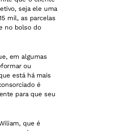
etivo, seja ele uma
5 mil, as parcelas
e no bolso do
que, em algumas
eformar ou
que está há mais
consorciado é
mente para que seu
Wiliam, que é