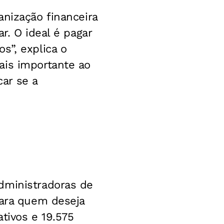
anização financeira
r. O ideal é pagar
s”, explica o
ais importante ao
car se a
dministradoras de
para quem deseja
ativos e 19.575