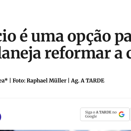
io é uma opção p
aneja reformar a 
rea* | Foto: Raphael Müller | Ag. A TARDE
Siga o
A TARDE
no
Google