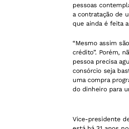
pessoas contempla
a contratação de 
que ainda é feita 
“Mesmo assim são
crédito”. Porém, 
pessoa precisa agu
consórcio seja bas
uma compra progra
do dinheiro para 
Vice-presidente d
está há 31 anos n