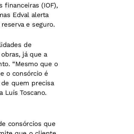
financeiras (IOF),
as Edval alerta
 reserva e seguro.
idades de
obras, já que a
mento. “Mesmo que o
e o consórcio é
 de quem precisa
a Luís Toscano.
de consórcios que
mite que o cliente