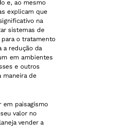
do e, ao mesmo
as explicam que
gnificativo na
tar sistemas de
s para o tratamento
a a redução da
omum em ambientes
esses e outros
a maneira de
ir em paisagismo
seu valor no
laneja vender a