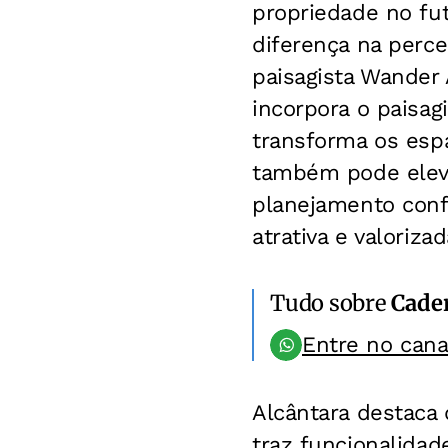
propriedade no fu
diferença na perce
paisagista Wander 
incorpora o paisa
transforma os esp
também pode elevar
planejamento conf
atrativa e valoriza
Tudo sobre
Cader
Entre no can
Alcântara destaca 
traz funcionalidad