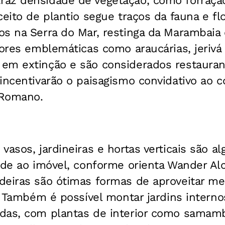
az densidade de vegetação, como forraçã
ceito de plantio segue traços da fauna e flo
os na Serra do Mar, restinga da Marambaia
vores emblemáticas como araucárias, jerivá 
em extinção e são considerados restauran
incentivarão o paisagismo convidativo ao c
 Romano.
vasos, jardineiras e hortas verticais são a
rde ao imóvel, conforme orienta Wander Alc
deiras são ótimas formas de aproveitar me
l. Também é possível montar jardins interno
das, com plantas de interior como samamb