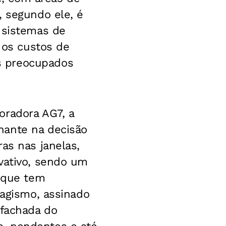
, segundo ele, é
 sistemas de
r os custos de
s preocupados
oradora AG7, a
nante na decisão
as nas janelas,
vativo, sendo um
o que tem
sagismo, assinado
 fachada do