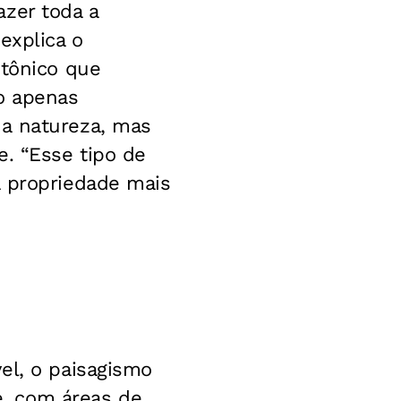
azer toda a
explica o
etônico que
ão apenas
 a natureza, mas
e. “Esse tipo de
a propriedade mais
el, o paisagismo
re, com áreas de