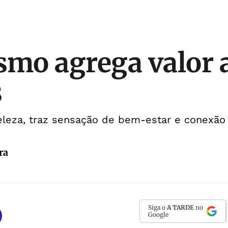
smo agrega valor 
s
eleza, traz sensação de bem-estar e conexão
ra
Siga o
A TARDE
no
Google