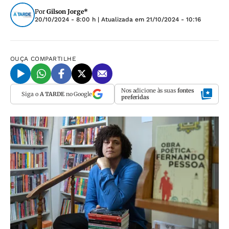
Por
Gilson Jorge*
20/10/2024 - 8:00 h
| Atualizada em
21/10/2024 - 10:16
OUÇA
COMPARTILHE
Nos adicione às suas
fontes
Siga o
A TARDE
no Google
preferidas