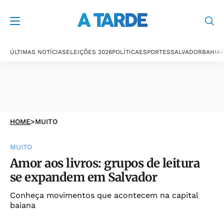
ÚLTIMAS NOTÍCIAS
ELEIÇÕES 2026
POLÍTICA
ESPORTES
SALVADOR
BAHIA
P
HOME
>
MUITO
MUITO
Amor aos livros: grupos de leitura
se expandem em Salvador
Conheça movimentos que acontecem na capital
baiana