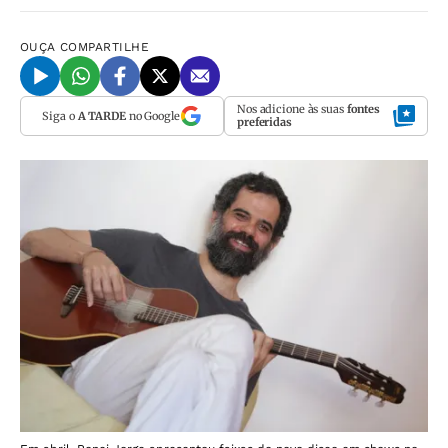
OUÇA
COMPARTILHE
Nos adicione às suas
fontes
Siga o
A TARDE
no Google
preferidas