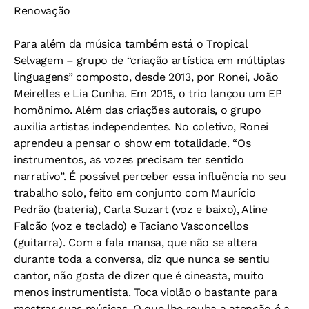
Renovação
Para além da música também está o Tropical
Selvagem – grupo de “criação artística em múltiplas
linguagens” composto, desde 2013, por Ronei, João
Meirelles e Lia Cunha. Em 2015, o trio lançou um EP
homônimo. Além das criações autorais, o grupo
auxilia artistas independentes. No coletivo, Ronei
aprendeu a pensar o show em totalidade. “Os
instrumentos, as vozes precisam ter sentido
narrativo”. É possível perceber essa influência no seu
trabalho solo, feito em conjunto com Maurício
Pedrão (bateria), Carla Suzart (voz e baixo), Aline
Falcão (voz e teclado) e Taciano Vasconcellos
(guitarra). Com a fala mansa, que não se altera
durante toda a conversa, diz que nunca se sentiu
cantor, não gosta de dizer que é cineasta, muito
menos instrumentista. Toca violão o bastante para
mostrar suas músicas. O que lhe rouba a atenção é a