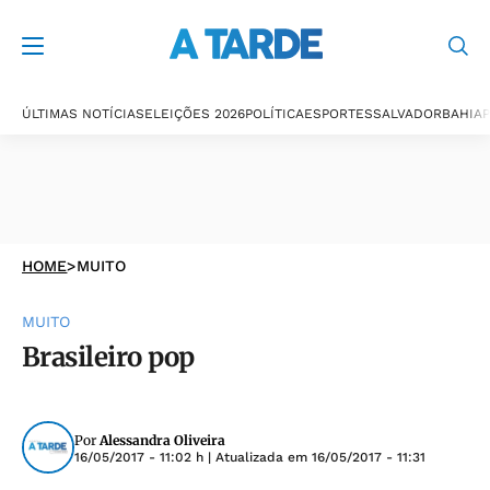
ÚLTIMAS NOTÍCIAS
ELEIÇÕES 2026
POLÍTICA
ESPORTES
SALVADOR
BAHIA
P
HOME
>
MUITO
MUITO
Brasileiro pop
Por
Alessandra Oliveira
16/05/2017 - 11:02 h
| Atualizada em
16/05/2017 - 11:31