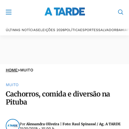
ÚLTIMAS NOTÍCIAS
ELEIÇÕES 2026
POLÍTICA
ESPORTES
SALVADOR
BAHIA
P
HOME
>
MUITO
MUITO
Cachorros, comida e diversão na
Pituba
Por
Alessandra Oliveira | Foto: Raul Spinassé / Ag. A TARDE
31/10/2019 - 10:00 h