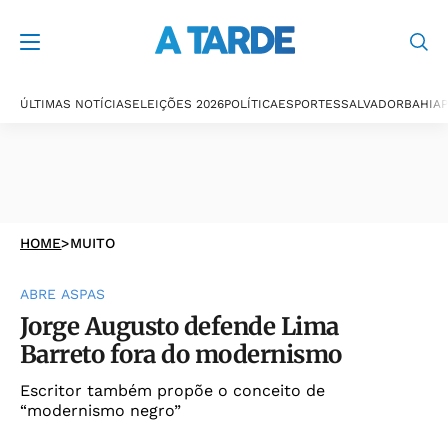
ÚLTIMAS NOTÍCIAS
ELEIÇÕES 2026
POLÍTICA
ESPORTES
SALVADOR
BAHIA
P
HOME
>
MUITO
ABRE ASPAS
Jorge Augusto defende Lima
Barreto fora do modernismo
Escritor também propõe o conceito de
“modernismo negro”