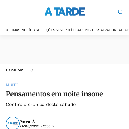
ÚLTIMAS NOTÍCIAS
ELEIÇÕES 2026
POLÍTICA
ESPORTES
SALVADOR
BAHIA
P
HOME
>
MUITO
MUITO
Pensamentos em noite insone
Confira a crônica deste sábado
Por
ró~Ã
24/08/2025 - 9:36 h