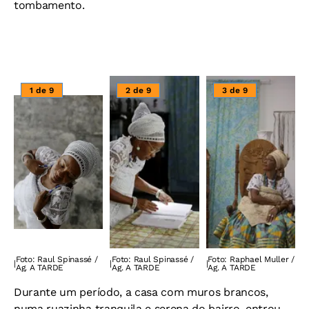
tombamento.
1 de 9
2 de 9
3 de 9
Foto: Raul Spinassé /
Foto: Raul Spinassé /
Foto: Raphael Muller /
|
|
|
Ag. A TARDE
Ag. A TARDE
Ag. A TARDE
Durante um período, a casa com muros brancos,
numa ruazinha tranquila e serena do bairro, entrou