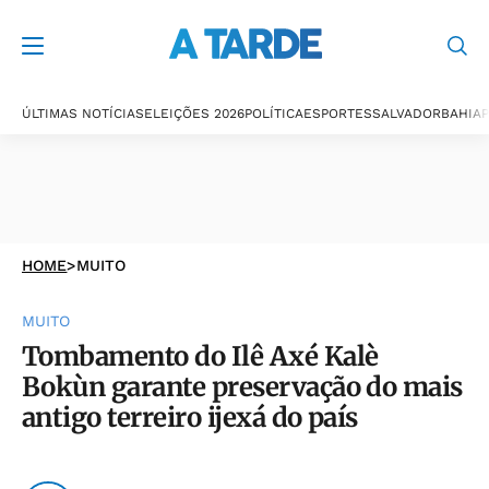
ÚLTIMAS NOTÍCIAS
ELEIÇÕES 2026
POLÍTICA
ESPORTES
SALVADOR
BAHIA
P
HOME
>
MUITO
MUITO
Tombamento do Ilê Axé Kalè
Bokùn garante preservação do mais
antigo terreiro ijexá do país