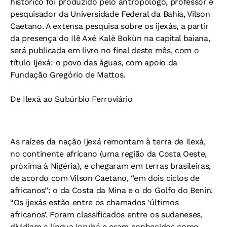
histórico foi produzido pelo antropólogo, professor e
pesquisador da Universidade Federal da Bahia, Vilson
Caetano. A extensa pesquisa sobre os ijexás, a partir
da presença do Ilê Axé Kalè Bokùn na capital baiana,
será publicada em livro no final deste mês, com o
título Ijexá: o povo das águas, com apoio da
Fundação Gregório de Mattos.
De Ilexá ao Subúrbio Ferroviário
As raízes da nação Ijexá remontam à terra de Ilexá,
no continente africano (uma região da Costa Oeste,
próxima à Nigéria), e chegaram em terras brasileiras,
de acordo com Vilson Caetano, “em dois ciclos de
africanos”: o da Costa da Mina e o do Golfo do Benin.
“Os ijexás estão entre os chamados ‘últimos
africanos’. Foram classificados entre os sudaneses,
dividiam a língua iorubá e eram conhecidos como