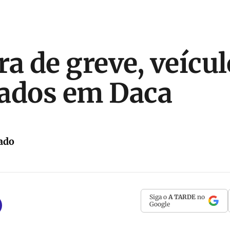
ra de greve, veícul
ados em Daca
ado
Siga o
A TARDE
no
Google