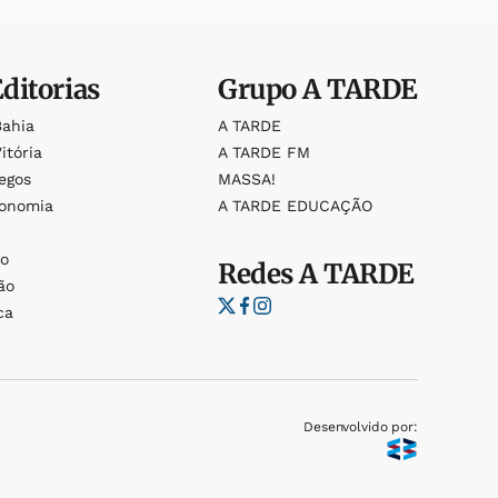
Editorias
Grupo
A TARDE
Bahia
A TARDE
itória
A TARDE FM
egos
MASSA!
ronomia
A TARDE EDUCAÇÃO
o
o
Redes
A TARDE
ão
ca
Desenvolvido por: