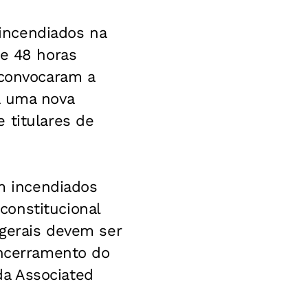
incendiados na
de 48 horas
 convocaram a
a uma nova
 titulares de
m incendiados
constitucional
 gerais devem ser
encerramento do
da Associated