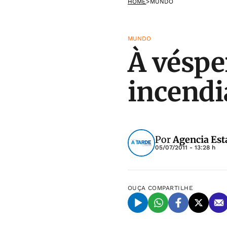
HOME
>
MUNDO
MUNDO
À véspe
incendi
Por
Agencia Est
05/07/2011 - 13:28 h
OUÇA
COMPARTILHE