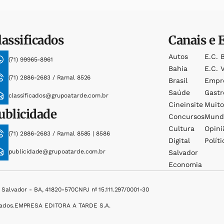
lassificados
Canais e 
Autos
E.c. 
(71) 99965-8961
Bahia
E.c. V
(71) 2886-2683 / Ramal 8526
Brasil
Empr
Saúde
Gast
classificados@grupoatarde.com.br
Cineinsite
Muit
ublicidade
Concursos
Mund
Cultura
Opini
(71) 2886-2683 / Ramal 8585 | 8586
Digital
Políti
publicidade@grupoatarde.com.br
Salvador
Economia
, Salvador - BA, 41820-570
CNPJ nº 15.111.297/0001-30
ados.
EMPRESA EDITORA A TARDE S.A.