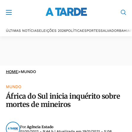
ÚLTIMAS NOTÍCIAS
ELEIÇÕES 2026
POLÍTICA
ESPORTES
SALVADOR
BAHIA
P
HOME
>
MUNDO
MUNDO
África do Sul inicia inquérito sobre
mortes de mineiros
Por
Agência Estado
01/10/2012 - 9:44 h
| Atualizada em
19/11/2021 - 5:06