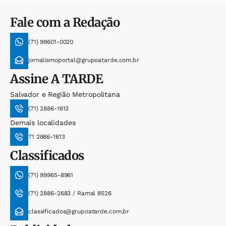
Fale com a Redação
(71) 99601-0020
jornalismoportal@grupoatarde.com.br
Assine
A TARDE
Salvador e Região Metropolitana
(71) 2886-1613
Demais localidades
71 2886-1613
Classificados
(71) 99965-8961
(71) 2886-2683 / Ramal 8526
classificados@grupoatarde.com.br