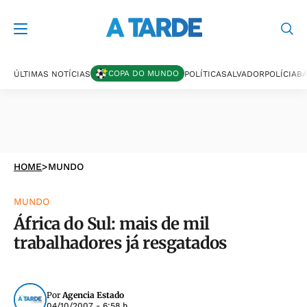
COPA DO MUNDO
ÚLTIMAS NOTÍCIAS
POLÍTICA
SALVADOR
POLÍCIA
BA
HOME
>
MUNDO
MUNDO
África do Sul: mais de mil
trabalhadores já resgatados
Por
Agencia Estado
04/10/2007 - 6:58 h