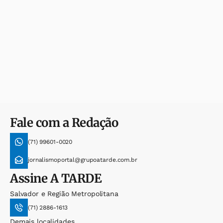
Fale com a Redação
(71) 99601-0020
jornalismoportal@grupoatarde.com.br
Assine
A TARDE
Salvador e Região Metropolitana
(71) 2886-1613
Demais localidades