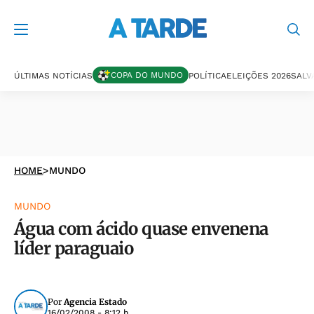
COPA DO MUNDO
ÚLTIMAS NOTÍCIAS
POLÍTICA
ELEIÇÕES 2026
SALV
HOME
>
MUNDO
MUNDO
Água com ácido quase envenena
líder paraguaio
Por
Agencia Estado
16/02/2008 - 8:12 h