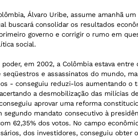
Colômbia, Álvaro Uribe, assume amanhã u
ual buscará consolidar os resultados econ
primeiro governo e corrigir o rumo em que
tica social.
poder, em 2002, a Colômbia estava entre 
e seqüestros e assassinatos do mundo, ma
os - conseguiu reduzi-los aumentando o 
certando a desmobilização das milícias de
 conseguiu aprovar uma reforma constituci
m segundo mandato consecutivo à presidênc
com 62,35% dos votos. No campo econômic
ários, dos investidores, conseguiu obter 