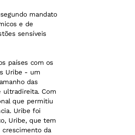
m segundo mandato
ômicos e de
stões sensíveis
os países com os
s Uribe - um
tamanho das
 ultradireita. Com
onal que permitiu
ia. Uribe foi
o, Uribe, que tem
o crescimento da