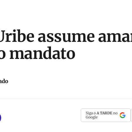
 Uribe assume am
o mandato
ado
Siga o
A TARDE
no
Google