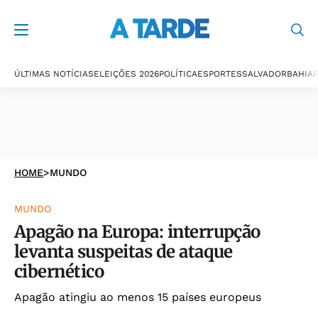
ÚLTIMAS NOTÍCIAS
ELEIÇÕES 2026
POLÍTICA
ESPORTES
SALVADOR
BAHIA
P
HOME
>
MUNDO
MUNDO
Apagão na Europa: interrupção
levanta suspeitas de ataque
cibernético
Apagão atingiu ao menos 15 países europeus