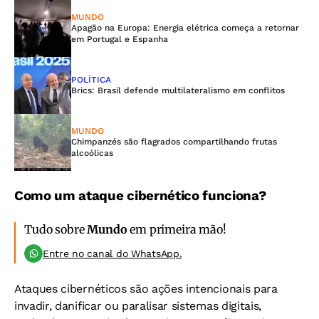
MUNDO
Apagão na Europa: Energia elétrica começa a retornar
em Portugal e Espanha
POLÍTICA
Brics: Brasil defende multilateralismo em conflitos
MUNDO
Chimpanzés são flagrados compartilhando frutas
alcoólicas
Como um ataque cibernético funciona?
Tudo sobre
Mundo
em primeira mão!
Entre no canal do WhatsApp.
Ataques cibernéticos são ações intencionais para
invadir, danificar ou paralisar sistemas digitais,