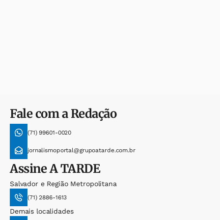
Fale com a Redação
(71) 99601-0020
jornalismoportal@grupoatarde.com.br
Assine
A TARDE
Salvador e Região Metropolitana
(71) 2886-1613
Demais localidades