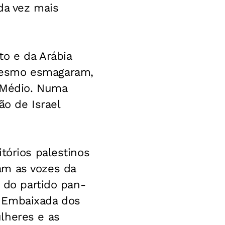
da vez mais
to e da Arábia
mesmo esmagaram,
 Médio. Numa
ão de Israel
tórios palestinos
am as vozes da
s do partido pan-
a Embaixada dos
lheres e as