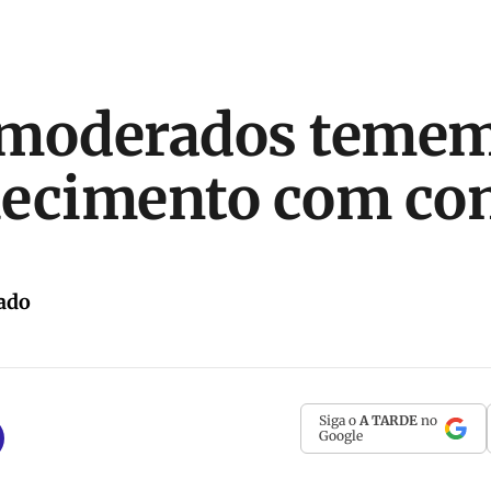
 moderados teme
ecimento com con
ado
Siga o
A TARDE
no
Google