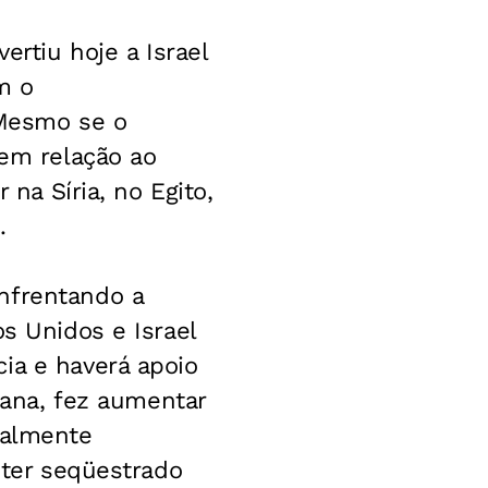
ertiu hoje a Israel
m o
Mesmo se o
 em relação ao
 na Síria, no Egito,
.
nfrentando a
os Unidos e Israel
ia e haverá apoio
emana, fez aumentar
ialmente
 ter seqüestrado