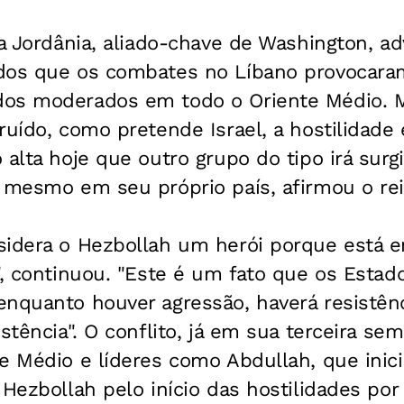
a Jordânia, aliado-chave de Washington, adv
dos que os combates no Líbano provocara
dos moderados em todo o Oriente Médio. 
ruído, como pretende Israel, a hostilidade
alta hoje que outro grupo do tipo irá surgir
 mesmo em seu próprio país, afirmou o rei
sidera o Hezbollah um herói porque está e
", continuou. "Este é um fato que os Estad
nquanto houver agressão, haverá resistênc
istência". O conflito, já em sua terceira s
e Médio e líderes como Abdullah, que inic
 Hezbollah pelo início das hostilidades por