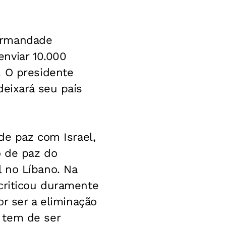
 Irmandade
nviar 10.000
. O presidente
deixará seu país
de paz com Israel,
o de paz do
 no Líbano. Na
criticou duramente
or ser a eliminação
 tem de ser