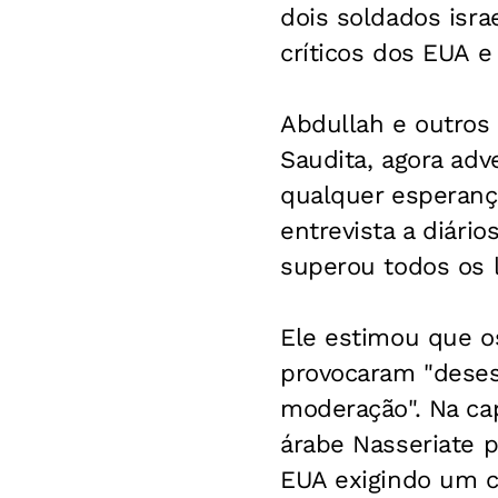
dois soldados isra
críticos dos EUA e 
Abdullah e outros
Saudita, agora a
qualquer esperanç
entrevista a diári
superou todos os l
Ele estimou que os
provocaram "deses
moderação". Na cap
árabe Nasseriate 
EUA exigindo um c