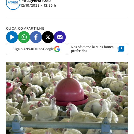
Por
Agência Brasil
12/10/2023 - 12:35 h
OUÇA
COMPARTILHE
Nos adicione às suas
fontes
Siga o
A TARDE
no Google
preferidas