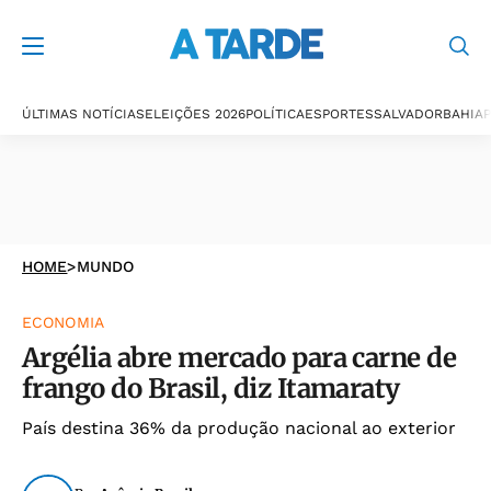
ÚLTIMAS NOTÍCIAS
ELEIÇÕES 2026
POLÍTICA
ESPORTES
SALVADOR
BAHIA
P
HOME
>
MUNDO
ECONOMIA
Argélia abre mercado para carne de
frango do Brasil, diz Itamaraty
País destina 36% da produção nacional ao exterior