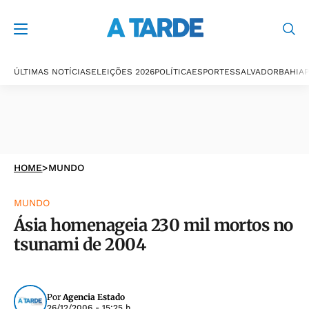
ÚLTIMAS NOTÍCIAS
ELEIÇÕES 2026
POLÍTICA
ESPORTES
SALVADOR
BAHIA
P
HOME
>
MUNDO
MUNDO
Ásia homenageia 230 mil mortos no
tsunami de 2004
Por
Agencia Estado
26/12/2006 - 15:25 h