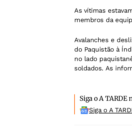
As vítimas estava
membros da equipe
Avalanches e desl
do Paquistão à Índ
no lado paquistan
soldados. As infor
Siga o A TARDE 
Siga o A TARD