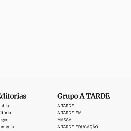
Editorias
Grupo
A TARDE
Bahia
A TARDE
itória
A TARDE FM
egos
MASSA!
ronomia
A TARDE EDUCAÇÃO