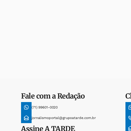
Fale com a Redação
C
(71) 99601-0020
jornalismoportal@grupoatarde.com.br
Assine
A TARDE