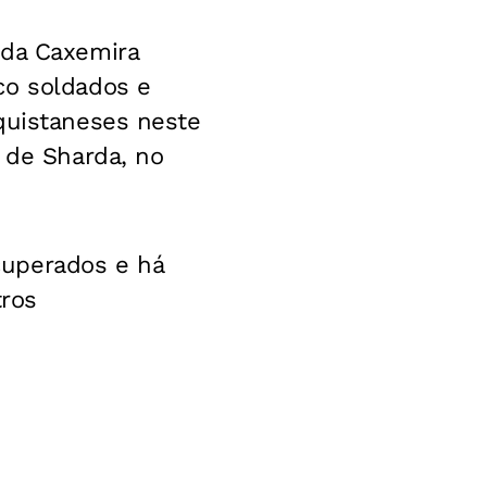
 da Caxemira
co soldados e
quistaneses neste
e de Sharda, no
cuperados e há
ros