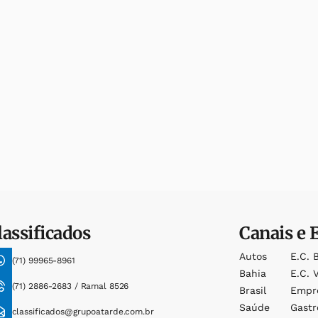
lassificados
Canais e 
Autos
E.c. 
(71) 99965-8961
Bahia
E.c. V
(71) 2886-2683 / Ramal 8526
Brasil
Empr
Saúde
Gast
classificados@grupoatarde.com.br