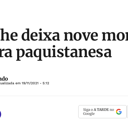
he deixa nove mo
a paquistanesa
ado
tualizada em
19/11/2021 - 5:12
Siga o
A TARDE
no
Google