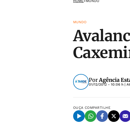
HOME
>
MUNDO
MUNDO
Avalanc
Caxemir
Por
Agência Est
01/12/2012 - 10:06 h
| A
OUÇA
COMPARTILHE