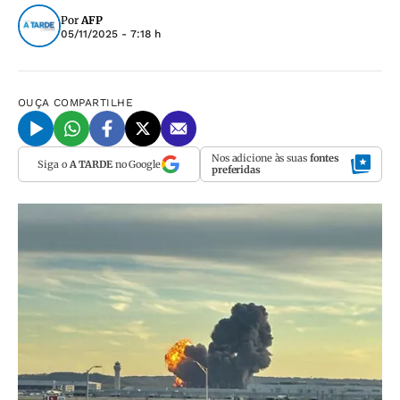
Por
AFP
05/11/2025 - 7:18 h
OUÇA
COMPARTILHE
Nos adicione às suas
fontes
Siga o
A TARDE
no Google
preferidas