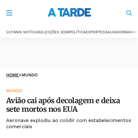
ÚLTIMAS NOTÍCIAS
ELEIÇÕES 2026
POLÍTICA
ESPORTES
SALVADOR
BAHIA
P
HOME
>
MUNDO
MUNDO
Avião cai após decolagem e deixa
sete mortos nos EUA
Aeronave explodiu ao colidir com estabelecimentos
comerciais