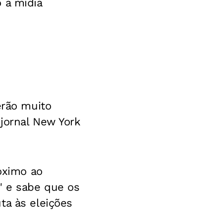
 a mídia
erão muito
 jornal New York
óximo ao
" e sabe que os
ta às eleições