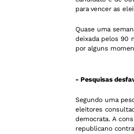
para vencer as ele
Quase uma semana 
deixada pelos 90 m
por alguns momento
- Pesquisas desfav
Segundo uma pesqu
eleitores consult
democrata. A consu
republicano contr