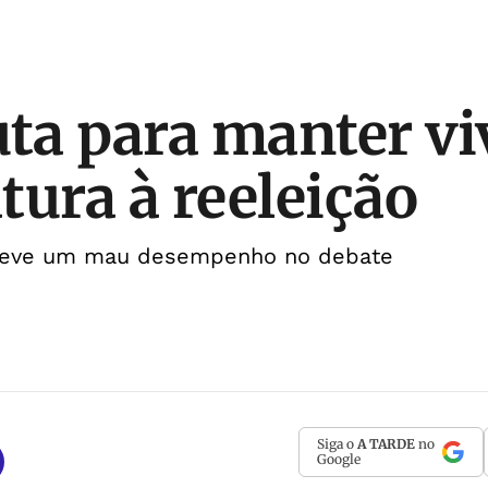
uta para manter vi
tura à reeleição
 teve um mau desempenho no debate
Siga o
A TARDE
no
Google