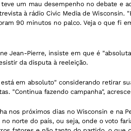
e teve um mau desempenho no debate e a
evista à rádio Civic Media de Wisconsin. "
ram 90 minutos no palco. Veja o que fi em 
ine Jean-Pierre, insiste em que é "absolut
istir da disputa à reeleição.
está em absoluto" considerando retirar su
istas. "Continua fazendo campanha", acresce
ha nos próximos dias no Wisconsin e na Pen
no norte do país, ou seja, onde o voto far
ros fatores e não tanto do partido, o que 