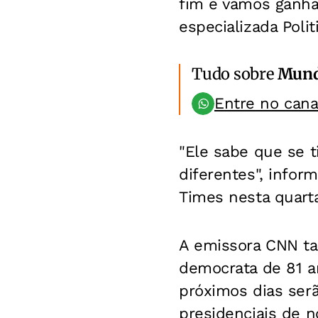
fim e vamos ganhar
especializada Polit
Tudo sobre
Mun
Entre no can
"Ele sabe que se t
diferentes", infor
Times nesta quarta
A emissora CNN t
democrata de 81 a
próximos dias serã
presidenciais de 