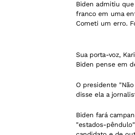
Biden admitiu qu
franco em uma entr
Cometi um erro. Fo
Sua porta-voz, Kar
Biden pense em des
O presidente "Não 
disse ela a jornal
Biden fará campan
"estados-pêndulo" 
candidato e de out