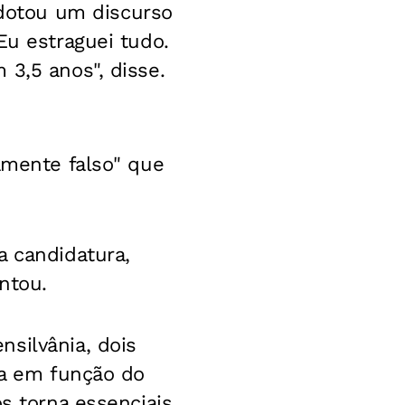
dotou um discurso
Eu estraguei tudo.
3,5 anos", disse.
amente falso" que
a candidatura,
ntou.
silvânia, dois
ia em função do
os torna essenciais