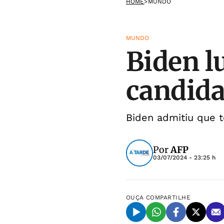
HOME
>
MUNDO
MUNDO
Biden l
candida
Biden admitiu que
Por
AFP
03/07/2024 - 23:25 h
OUÇA
COMPARTILHE