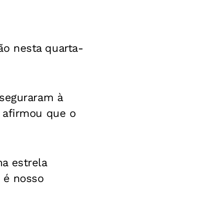
o nesta quarta-
sseguraram à
 afirmou que o
a estrela
n é nosso