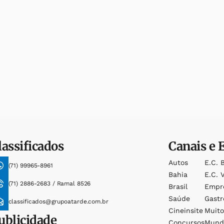
lassificados
Canais e 
Autos
E.c. 
(71) 99965-8961
Bahia
E.c. V
(71) 2886-2683 / Ramal 8526
Brasil
Empr
Saúde
Gast
classificados@grupoatarde.com.br
Cineinsite
Muit
ublicidade
Concursos
Mund