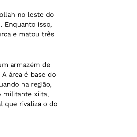
llah no leste do
. Enquanto isso,
urca e matou três
 um armazém de
 A área é base do
uando na região,
ilitante xiita,
 que rivaliza o do