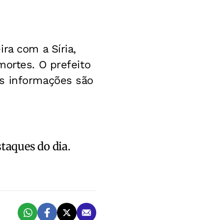
ra com a Síria,
mortes. O prefeito
As informações são
staques do dia.