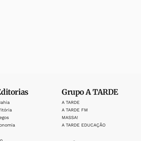
Editorias
Grupo
A TARDE
Bahia
A TARDE
itória
A TARDE FM
egos
MASSA!
ronomia
A TARDE EDUCAÇÃO
o
o