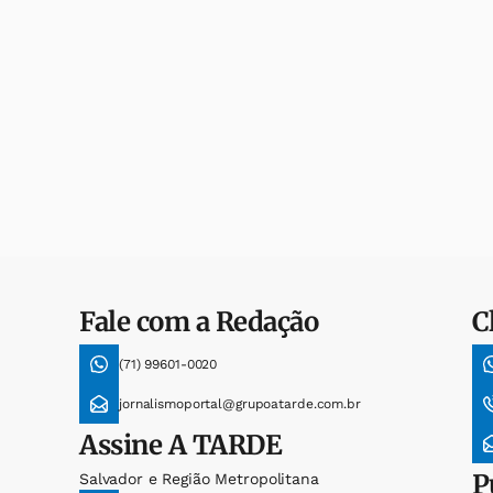
Fale com a Redação
C
(71) 99601-0020
jornalismoportal@grupoatarde.com.br
Assine
A TARDE
P
Salvador e Região Metropolitana