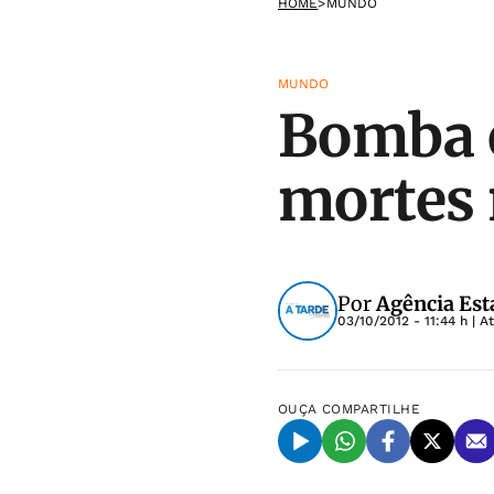
HOME
>
MUNDO
MUNDO
Bomba 
mortes 
Por
Agência Est
03/10/2012 - 11:44 h
| A
OUÇA
COMPARTILHE