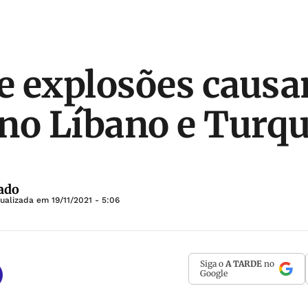
e explosões caus
no Líbano e Turqu
ado
tualizada em
19/11/2021 - 5:06
Siga o
A TARDE
no
Google