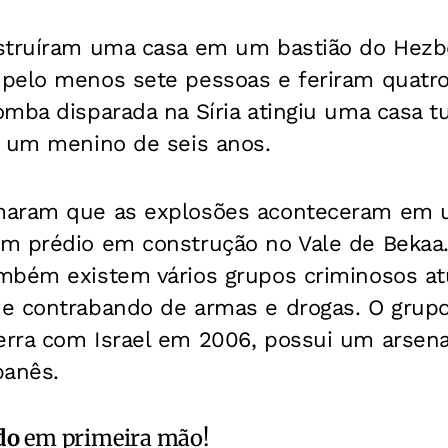
struíram uma casa em um bastião do Hezbo
pelo menos sete pessoas e feriram quatro
mba disparada na Síria atingiu uma casa t
o um menino de seis anos.
maram que as explosões aconteceram em
m prédio em construção no Vale de Bekaa.
mbém existem vários grupos criminosos at
 contrabando de armas e drogas. O grupo m
rra com Israel em 2006, possui um arsenal
banês.
do
em primeira mão!