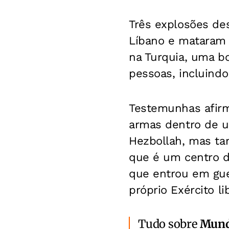
Três explosões de
Líbano e mataram 
na Turquia, uma bo
pessoas, incluind
Testemunhas afir
armas dentro de u
Hezbollah, mas ta
que é um centro de
que entrou em gue
próprio Exército li
Tudo sobre
Mun