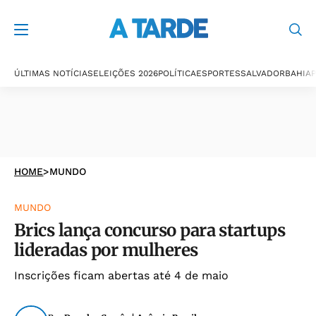
ÚLTIMAS NOTÍCIAS
ELEIÇÕES 2026
POLÍTICA
ESPORTES
SALVADOR
BAHIA
P
HOME
>
MUNDO
MUNDO
Brics lança concurso para startups
lideradas por mulheres
Inscrições ficam abertas até 4 de maio