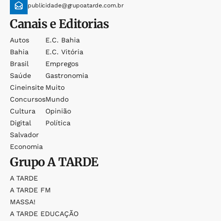
publicidade@grupoatarde.com.br
Canais e Editorias
Autos
E.c. Bahia
Bahia
E.c. Vitória
Brasil
Empregos
Saúde
Gastronomia
Cineinsite
Muito
Concursos
Mundo
Cultura
Opinião
Digital
Política
Salvador
Economia
Grupo
A TARDE
A TARDE
A TARDE FM
MASSA!
A TARDE EDUCAÇÃO