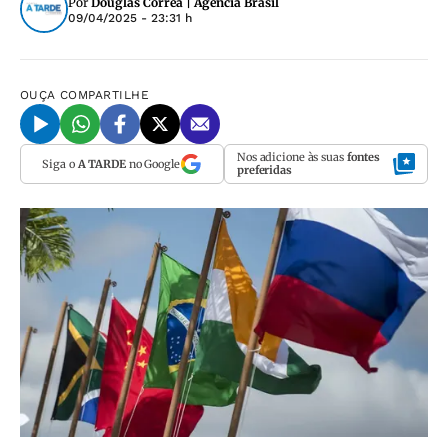
Por
Douglas Corrêa | Agência Brasil
09/04/2025 - 23:31 h
OUÇA
COMPARTILHE
Nos adicione às suas
fontes
Siga o
A TARDE
no Google
preferidas