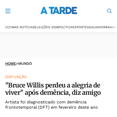
ÚLTIMAS NOTÍCIAS
ELEIÇÕES 2026
POLÍTICA
ESPORTES
SALVADOR
BAHIA
P
HOME
>
MUNDO
DISFUNÇÃO
"Bruce Willis perdeu a alegria de
viver" após demência, diz amigo
Artista foi diagnosticado com demência
frontotemporal (DFT) em fevereiro deste ano