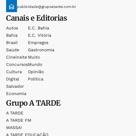
publicidade@grupoatarde.com.br
Canais e Editorias
Autos
E.c. Bahia
Bahia
E.c. Vitória
Brasil
Empregos
Saúde
Gastronomia
Cineinsite
Muito
Concursos
Mundo
Cultura
Opinião
Digital
Política
Salvador
Economia
Grupo
A TARDE
A TARDE
A TARDE FM
MASSA!
A TARDE EDUCAÇÃO