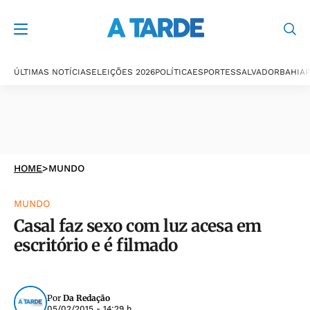
ÚLTIMAS NOTÍCIAS
ELEIÇÕES 2026
POLÍTICA
ESPORTES
SALVADOR
BAHIA
P
HOME
>
MUNDO
MUNDO
Casal faz sexo com luz acesa em
escritório e é filmado
Por
Da Redação
05/02/2015 - 14:29 h