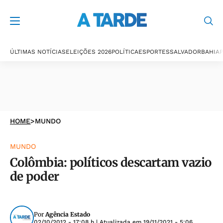
ÚLTIMAS NOTÍCIAS
ELEIÇÕES 2026
POLÍTICA
ESPORTES
SALVADOR
BAHIA
P
HOME
>
MUNDO
MUNDO
Colômbia: políticos descartam vazio
de poder
Por
Agência Estado
02/10/2012 - 17:08 h
| Atualizada em
19/11/2021 - 5:06