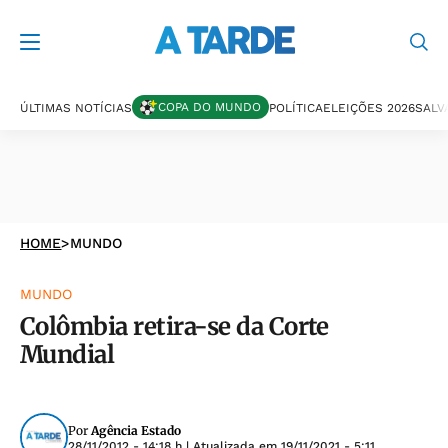
COPA DO MUNDO
ÚLTIMAS NOTÍCIAS
POLÍTICA
ELEIÇÕES 2026
SALV
HOME
>
MUNDO
MUNDO
Colômbia retira-se da Corte
Mundial
Por
Agência Estado
28/11/2012 - 14:18 h
| Atualizada em
19/11/2021 - 5:11