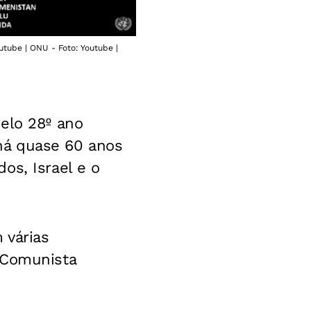
utube | ONU - Foto: Youtube |
elo 28º ano
há quase 60 anos
os, Israel e o
 várias
 Comunista