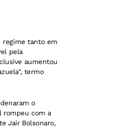
 regime tanto em
el pela
nclusive aumentou
azuela", termo
ndenaram o
il rompeu com a
e Jair Bolsonaro,