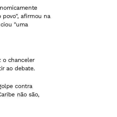
conomicamente
 povo", afirmou na
nciou "uma
z o chanceler
ir ao debate.
golpe contra
Caribe não são,