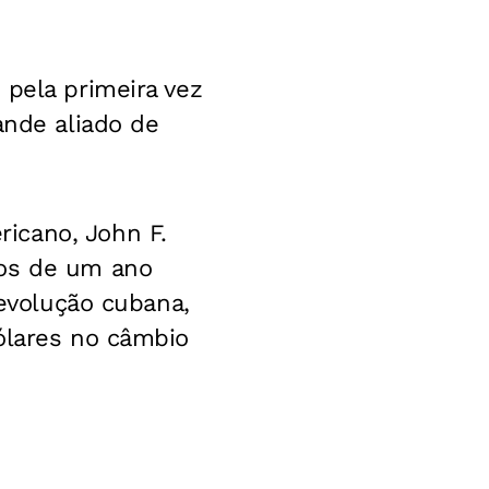
 pela primeira vez
ande aliado de
icano, John F.
nos de um ano
Revolução cubana,
ólares no câmbio