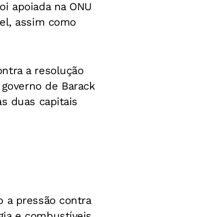
foi apoiada na ONU
ael, assim como
ntra a resolução
governo de Barack
s duas capitais
o a pressão contra
gia e combustíveis