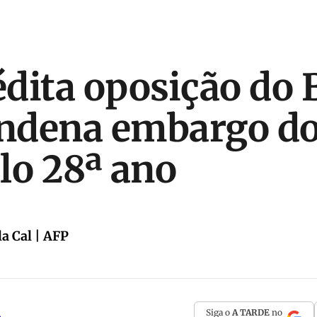
dita oposição do B
ndena embargo do
lo 28ª ano
a Cal | AFP
Siga o
A TARDE
no