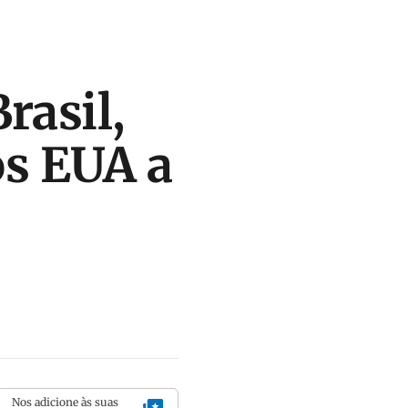
rasil,
s EUA a
Nos adicione às suas