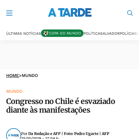
COPA DO MUNDO
ÚLTIMAS NOTÍCIAS
POLÍTICA
SALVADOR
POLÍCIA
BA
HOME
>
MUNDO
MUNDO
Congresso no Chile é esvaziado
diante às manifestações
Por
Da Redação e AFP | Foto: Pedro Ugarte | AFP
25/10/2019 - 17:04 h