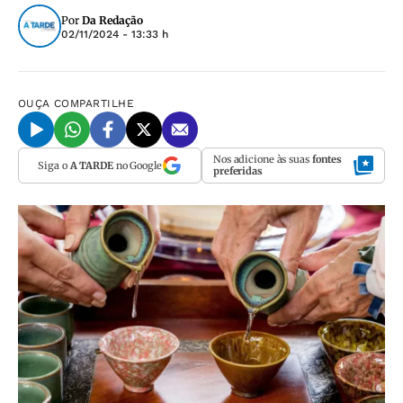
Por
Da Redação
02/11/2024 - 13:33 h
OUÇA
COMPARTILHE
Nos adicione às suas
fontes
Siga o
A TARDE
no Google
preferidas