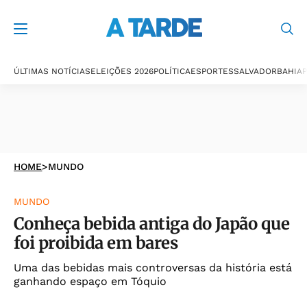
ÚLTIMAS NOTÍCIAS
ELEIÇÕES 2026
POLÍTICA
ESPORTES
SALVADOR
BAHIA
P
HOME
>
MUNDO
MUNDO
Conheça bebida antiga do Japão que
foi proibida em bares
Uma das bebidas mais controversas da história está
ganhando espaço em Tóquio