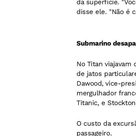
da superfície. "Vo
disse ele. "Não é
Submarino desapa
No Titan viajavam 
de jatos particula
Dawood, vice-pres
mergulhador francê
Titanic, e Stockt
O custo da excurs
passageiro.