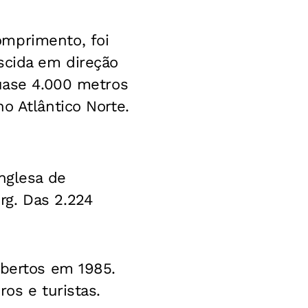
omprimento, foi
scida em direção
quase 4.000 metros
o Atlântico Norte.
nglesa de
rg. Das 2.224
obertos em 1985.
os e turistas.