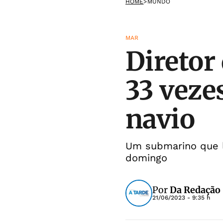
HOME
>
MUNDO
MAR
Diretor
33 veze
navio
Um submarino que l
domingo
Por
Da Redação
21/06/2023 - 9:35 h