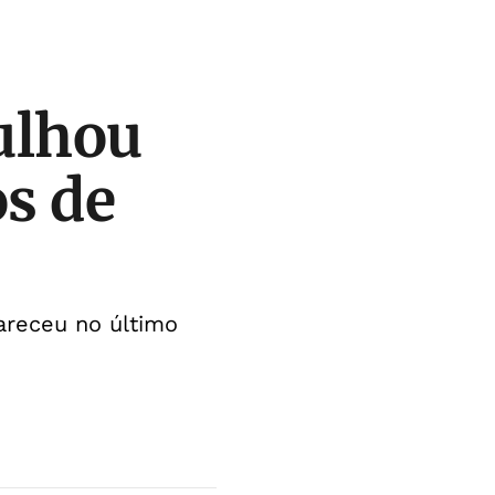
gulhou
os de
areceu no último