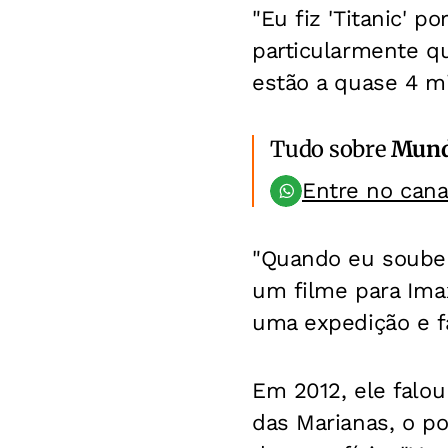
"Eu fiz 'Titanic' 
particularmente qu
estão a quase 4 mi
Tudo sobre
Mun
Entre no can
"Quando eu soube 
um filme para Imax
uma expedição e fa
Em 2012, ele falou
das Marianas, o p