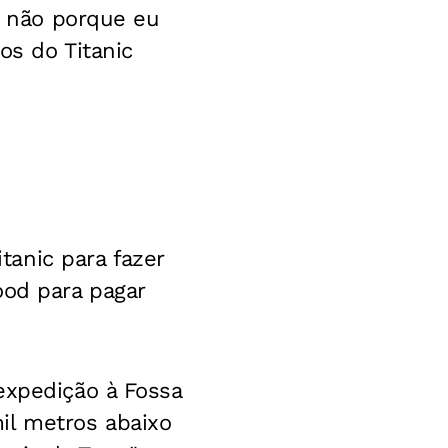
s, não porque eu
os do Titanic
anic para fazer
ood para pagar
expedição à Fossa
il metros abaixo