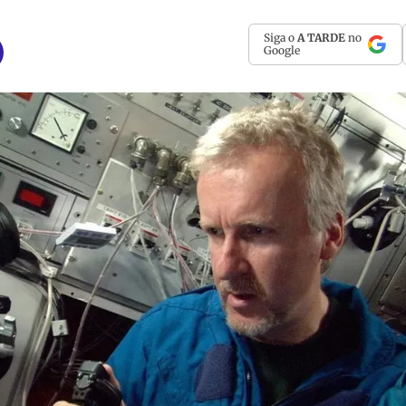
Siga o
A TARDE
no
Google