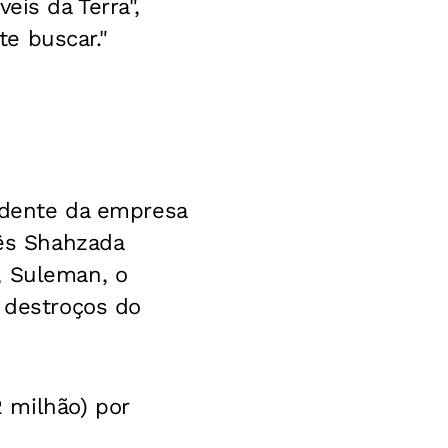
eis da Terra",
e buscar."
sidente da empresa
nês Shahzada
, Suleman, o
s destroços do
 milhão) por