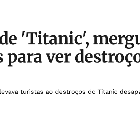
 de 'Titanic', mer
s para ver destroç
evava turistas ao destroços do Titanic desap