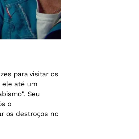
es para visitar os
, ele até um
abismo". Seu
ós o
ar os destroços no