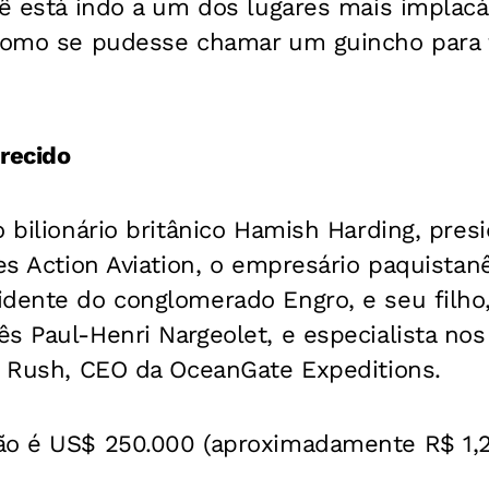
cê está indo a um dos lugares mais implacáv
 como se pudesse chamar um guincho para t
recido
o bilionário britânico Hamish Harding, pre
res Action Aviation, o empresário paquista
idente do conglomerado Engro, e seu filho
s Paul-Henri Nargeolet, e especialista no
on Rush, CEO da OceanGate Expeditions.
ão é US$ 250.000 (aproximadamente R$ 1,2