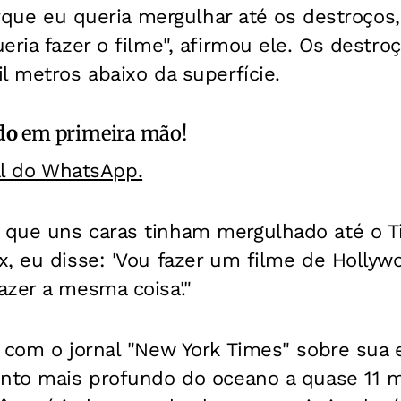
porque eu queria mergulhar até os destroço
eria fazer o filme", afirmou ele. Os destroç
l metros abaixo da superfície.
do
em primeira mão!
al do WhatsApp.
que uns caras tinham mergulhado até o Tit
, eu disse: 'Vou fazer um filme de Hollyw
zer a mesma coisa'."
 com o jornal "New York Times" sobre sua 
onto mais profundo do oceano a quase 11 m