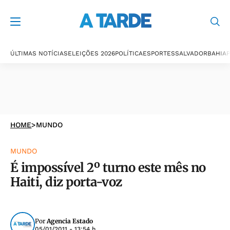
ÚLTIMAS NOTÍCIAS
ELEIÇÕES 2026
POLÍTICA
ESPORTES
SALVADOR
BAHIA
P
HOME
>
MUNDO
MUNDO
É impossível 2º turno este mês no
Haiti, diz porta-voz
Por
Agencia Estado
05/01/2011 - 13:54 h