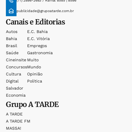
(71) 2886-2683 / Ramal 8585 | 8586
publicidade@grupoatarde.com.br
Canais e Editorias
Autos
E.c. Bahia
Bahia
E.c. Vitória
Brasil
Empregos
Saúde
Gastronomia
Cineinsite
Muito
Concursos
Mundo
Cultura
Opinião
Digital
Política
Salvador
Economia
Grupo
A TARDE
A TARDE
A TARDE FM
MASSA!