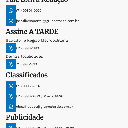
(71) 99601-0020
jornalismoportal@grupoatarde.com.br
Assine
A TARDE
Salvador e Região Metropolitana
(71) 2886-1613
Demais localidades
71 2886-1613
Classificados
(71) 99965-8961
(71) 2886-2683 / Ramal 8526
classificados@grupoatarde.com.br
Publicidade