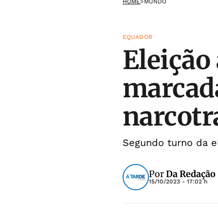
HOME
>
MUNDO
EQUADOR
Eleição
marcada
narcotr
Segundo turno da el
Por
Da Redação
15/10/2023 - 17:02 h