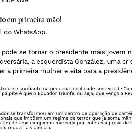
onde vive.
do
em primeira mão!
al do WhatsApp.
 pode se tornar o presidente mais jovem na
dversária, a esquerdista González, uma cri
er a primeira mulher eleita para a presidên
trou-se confiante na pequena localidade costeira de C
 palpite é que o Equador triunfe, ou seja, que vença a Re
ador se transformou em um centro de operação de cartéis
ionais que impõem um regime de terror que já soma milha
 fim de uma campanha marcada por coletes à prova de 
e: reduzir a violência.