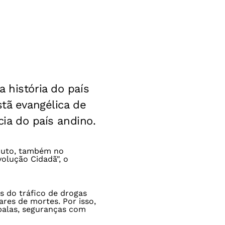
 história do país
stã evangélica de
cia do país andino.
anuto, também no
volução Cidadã", o
 do tráfico de drogas
res de mortes. Por isso,
balas, seguranças com