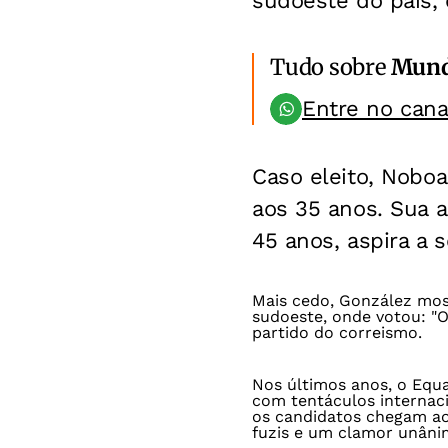
sudoeste do país, 
Tudo sobre
Mun
Entre no can
Caso eleito, Noboa
aos 35 anos. Sua a
45 anos, aspira a s
Mais cedo, González mos
sudoeste, onde votou: "O
partido do correismo.
Nos últimos anos, o Equ
com tentáculos internac
os candidatos chegam ao
fuzis e um clamor unânim