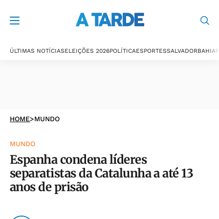
ÚLTIMAS NOTÍCIAS
ELEIÇÕES 2026
POLÍTICA
ESPORTES
SALVADOR
BAHIA
P
HOME
>
MUNDO
MUNDO
Espanha condena líderes
separatistas da Catalunha a até 13
anos de prisão