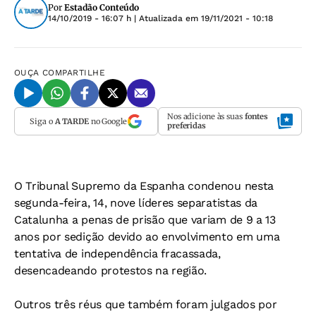
Por
Estadão Conteúdo
14/10/2019 - 16:07 h
| Atualizada em
19/11/2021 - 10:18
OUÇA
COMPARTILHE
Nos adicione às suas
fontes
Siga o
A TARDE
no Google
preferidas
O Tribunal Supremo da Espanha condenou nesta
segunda-feira, 14, nove líderes separatistas da
Catalunha a penas de prisão que variam de 9 a 13
anos por sedição devido ao envolvimento em uma
tentativa de independência fracassada,
desencadeando protestos na região.
Outros três réus que também foram julgados por