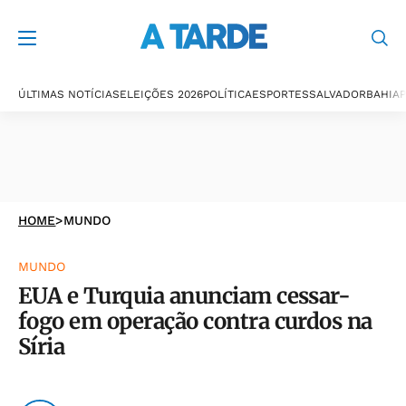
ÚLTIMAS NOTÍCIAS
ELEIÇÕES 2026
POLÍTICA
ESPORTES
SALVADOR
BAHIA
P
HOME
>
MUNDO
MUNDO
EUA e Turquia anunciam cessar-
fogo em operação contra curdos na
Síria