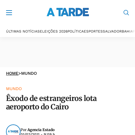
ÚLTIMAS NOTÍCIAS
ELEIÇÕES 2026
POLÍTICA
ESPORTES
SALVADOR
BAHIA
P
HOME
>
MUNDO
MUNDO
Êxodo de estrangeiros lota
aeroporto do Cairo
Por
Agencia Estado
01/02/2011 - 9:09 h