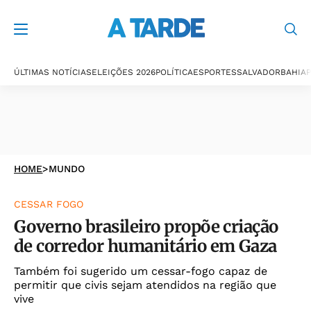
ÚLTIMAS NOTÍCIAS
ELEIÇÕES 2026
POLÍTICA
ESPORTES
SALVADOR
BAHIA
P
HOME
>
MUNDO
CESSAR FOGO
Governo brasileiro propõe criação
de corredor humanitário em Gaza
Também foi sugerido um cessar-fogo capaz de
permitir que civis sejam atendidos na região que
vive