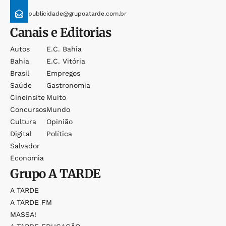
publicidade@grupoatarde.com.br
Canais e Editorias
Autos
E.c. Bahia
Bahia
E.c. Vitória
Brasil
Empregos
Saúde
Gastronomia
Cineinsite
Muito
Concursos
Mundo
Cultura
Opinião
Digital
Política
Salvador
Economia
Grupo
A TARDE
A TARDE
A TARDE FM
MASSA!