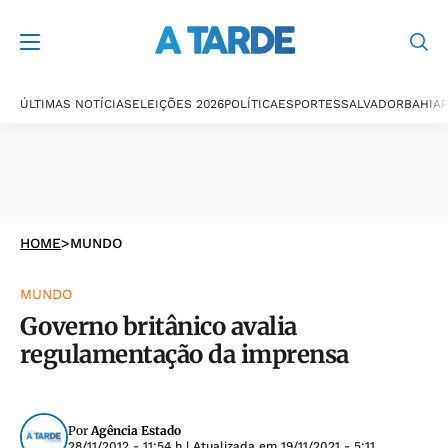
ÚLTIMAS NOTÍCIAS
ELEIÇÕES 2026
POLÍTICA
ESPORTES
SALVADOR
BAHIA
P
HOME
>
MUNDO
MUNDO
Governo britânico avalia
regulamentação da imprensa
Por
Agência Estado
28/11/2012 - 11:54 h
| Atualizada em
19/11/2021 - 5:11