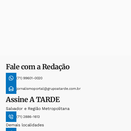
Fale com a Redação
(71) 99601-0020
jornalismoportal@grupoatarde.com.br
Assine
A TARDE
Salvador e Região Metropolitana
(71) 2886-1613
Demais localidades