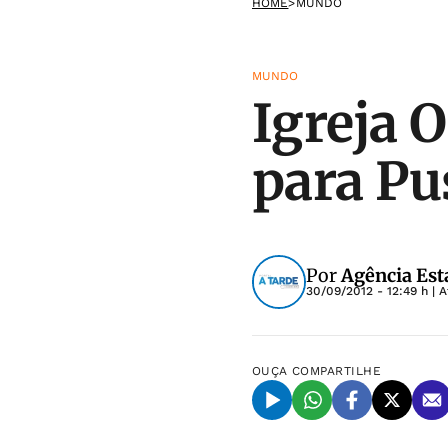
HOME
>
MUNDO
MUNDO
Igreja 
para Pu
Por
Agência Est
30/09/2012 - 12:49 h
| A
OUÇA
COMPARTILHE