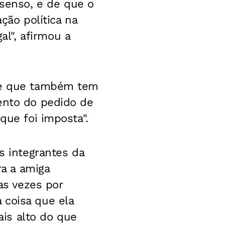
enso, e de que o
ção política na
l", afirmou a
sse que também tem
mento do pedido de
que foi imposta".
s integrantes da
ra a amiga
s vezes por
 coisa que ela
is alto do que