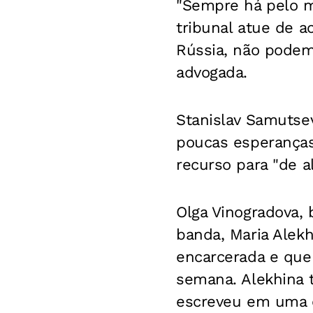
"Sempre há pelo 
tribunal atue de a
Rússia, não podem
advogada.
Stanislav Samutse
poucas esperanças
recurso para "de a
Olga Vinogradova, 
banda, Maria Alekhi
encarcerada e que
semana. Alekhina 
escreveu em uma c