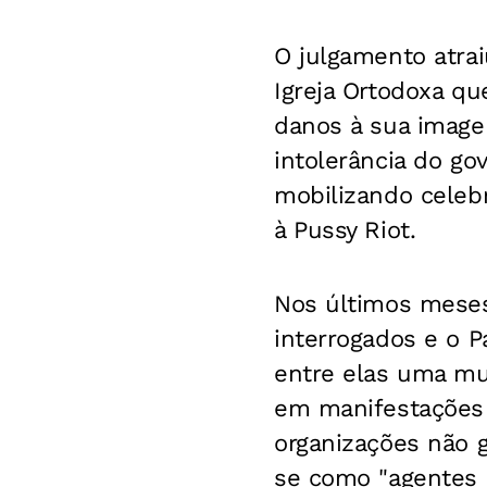
O julgamento atrai
Igreja Ortodoxa qu
danos à sua imagem
intolerância do go
mobilizando celeb
à Pussy Riot.
Nos últimos meses,
interrogados e o P
entre elas uma mul
em manifestações d
organizações não g
se como "agentes e