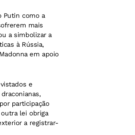
o Putin como a
 sofrerem mais
u a simbolizar a
icas à Rússia,
 Madonna em apoio
vistados e
 draconianas,
por participação
utra lei obriga
erior a registrar-