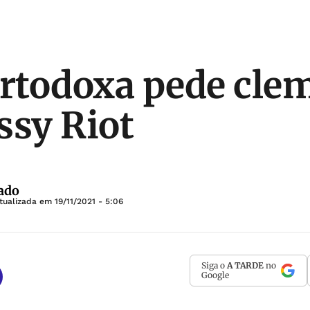
Ortodoxa pede cle
ssy Riot
ado
tualizada em
19/11/2021 - 5:06
Siga o
A TARDE
no
Google