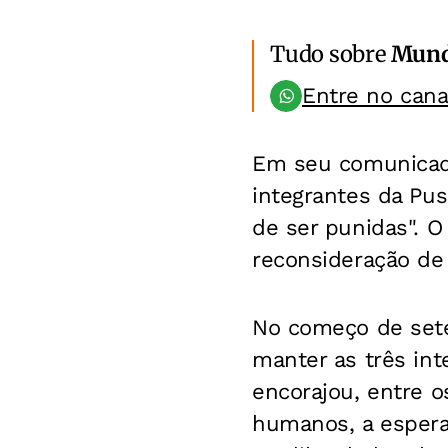
Tudo sobre
Mun
Entre no can
Em seu comunicado
integrantes da Pu
de ser punidas". O
reconsideração de 
No começo de sete
manter as três int
encorajou, entre o
humanos, a esperan