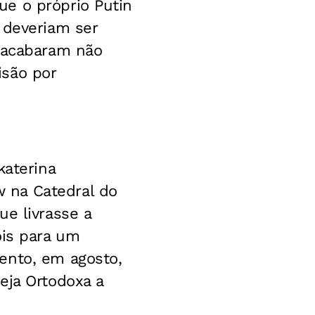
e o próprio Putin
 deveriam ser
e acabaram não
isão por
katerina
 na Catedral do
ue livrasse a
ois para um
ento, em agosto,
eja Ortodoxa a