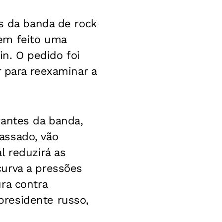
es da banda de rock
em feito uma
in. O pedido foi
r para reexaminar a
rantes da banda,
assado, vão
l reduzirá as
urva a pressões
ra contra
residente russo,