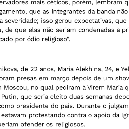
ervadores mais céticos, porém, lembram qu
lgamento, que as integrantes da banda não
a severidade; isso gerou expectativas, qu
, de que elas não seriam condenadas à pr
ado por ódio religioso".
kova, de 22 anos, Maria Alekhina, 24, e Ye
foram presas em março depois de um show
m Moscou, no qual pediram à Virem Maria q
 Putin, que seria eleito duas semanas dep
como presidente do país. Durante o julgam
estavam protestando contra o apoio da Igr
eriam ofender os religiosos.