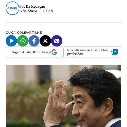
Por
Da Redação
17/10/2023 - 12:59 h
OUÇA
COMPARTILHE
Nos adicione às suas
fontes
Siga o
A TARDE
no Google
preferidas