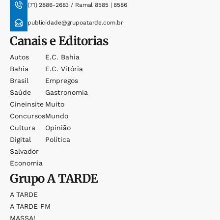
(71) 2886-2683 / Ramal 8585 | 8586
publicidade@grupoatarde.com.br
Canais e Editorias
Autos
E.c. Bahia
Bahia
E.c. Vitória
Brasil
Empregos
Saúde
Gastronomia
Cineinsite
Muito
Concursos
Mundo
Cultura
Opinião
Digital
Política
Salvador
Economia
Grupo
A TARDE
A TARDE
A TARDE FM
MASSA!