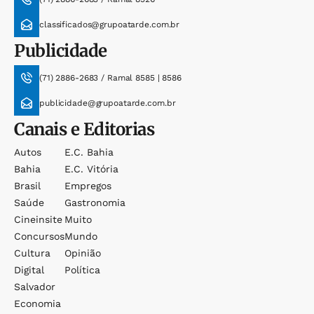
classificados@grupoatarde.com.br
Publicidade
(71) 2886-2683 / Ramal 8585 | 8586
publicidade@grupoatarde.com.br
Canais e Editorias
Autos
E.c. Bahia
Bahia
E.c. Vitória
Brasil
Empregos
Saúde
Gastronomia
Cineinsite
Muito
Concursos
Mundo
Cultura
Opinião
Digital
Política
Salvador
Economia