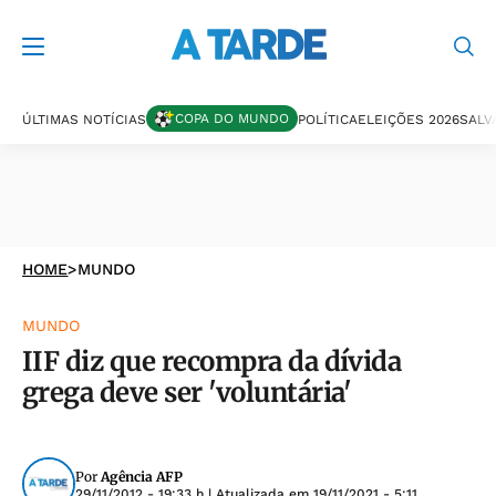
COPA DO MUNDO
ÚLTIMAS NOTÍCIAS
POLÍTICA
ELEIÇÕES 2026
SALV
HOME
>
MUNDO
MUNDO
IIF diz que recompra da dívida
grega deve ser 'voluntária'
Por
Agência AFP
29/11/2012 - 19:33 h
| Atualizada em
19/11/2021 - 5:11