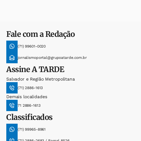
Fale com a Redação
(71) 99601-0020
jornalismoportal@grupoatarde.com.br
Assine
A TARDE
Salvador e Região Metropolitana
(71) 2886-1613
Demais localidades
71 2886-1613
Classificados
(71) 99965-8961
(71) 2886-2683 / Ramal 8526