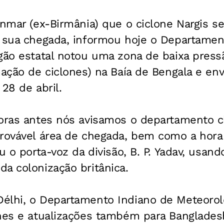
nmar (ex-Birmânia) que o ciclone Nargis se 
e sua chegada, informou hoje o Departamen
gão estatal notou uma zona de baixa press
mação de ciclones) na Baía de Bengala e env
28 de abril.
horas antes nós avisamos o departamento c
provável área de chegada, bem como a hora
ou o porta-voz da divisão, B. P. Yadav, usa
a colonização britânica.
élhi, o Departamento Indiano de Meteorolo
nes e atualizações também para Bangladesh,