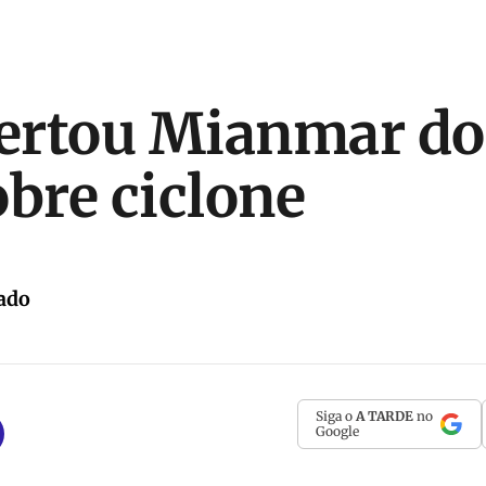
lertou Mianmar do
obre ciclone
ado
Siga o
A TARDE
no
Google