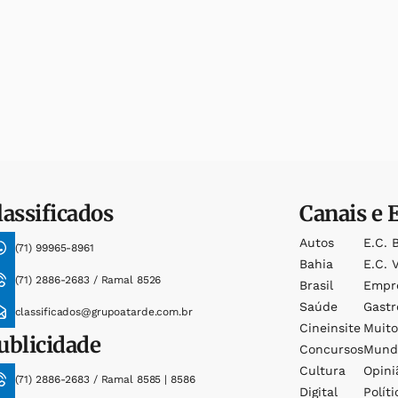
lassificados
Canais e 
Autos
E.c. 
(71) 99965-8961
Bahia
E.c. V
(71) 2886-2683 / Ramal 8526
Brasil
Empr
Saúde
Gast
classificados@grupoatarde.com.br
Cineinsite
Muit
ublicidade
Concursos
Mund
Cultura
Opini
(71) 2886-2683 / Ramal 8585 | 8586
Digital
Políti