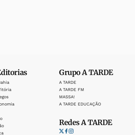
Editorias
Grupo
A TARDE
Bahia
A TARDE
itória
A TARDE FM
egos
MASSA!
ronomia
A TARDE EDUCAÇÃO
o
o
Redes
A TARDE
ão
ca