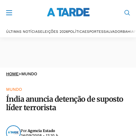
ÚLTIMAS NOTÍCIAS
ELEIÇÕES 2026
POLÍTICA
ESPORTES
SALVADOR
BAHIA
P
HOME
>
MUNDO
MUNDO
Índia anuncia detenção de suposto
líder terrorista
Por
Agencia Estado
24/09/2008 - 13:10 h