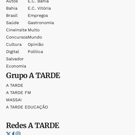
Autos
E.c. Bahia
Bahia
E.c. Vitória
Brasil
Empregos
Saúde
Gastronomia
Cineinsite
Muito
Concursos
Mundo
Cultura
Opinião
Digital
Política
Salvador
Economia
Grupo
A TARDE
A TARDE
A TARDE FM
MASSA!
A TARDE EDUCAÇÃO
Redes
A TARDE