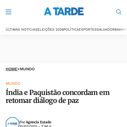
ÚLTIMAS NOTÍCIAS
ELEIÇÕES 2026
POLÍTICA
ESPORTES
SALVADOR
BAHIA
P
HOME
>
MUNDO
MUNDO
Índia e Paquistão concordam em
retomar diálogo de paz
Por
Agencia Estado
10/02/2011 - 7:56 h