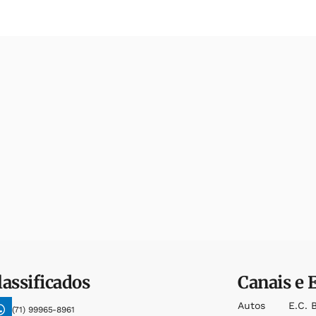
lassificados
Canais e 
Autos
E.c. 
(71) 99965-8961