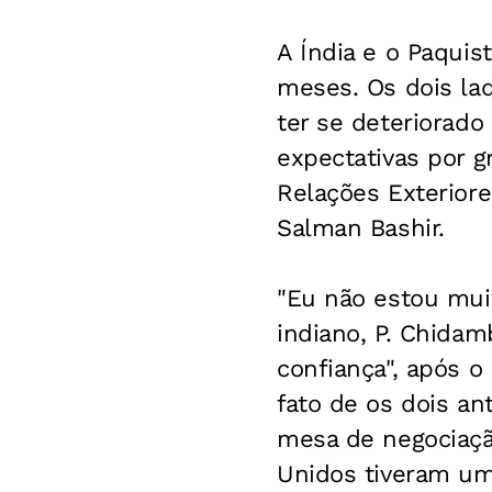
A Índia e o Paquis
meses. Os dois lad
ter se deteriorad
expectativas por g
Relações Exteriore
Salman Bashir.
"Eu não estou muit
indiano, P. Chidam
confiança", após 
fato de os dois an
mesa de negociaçã
Unidos tiveram um