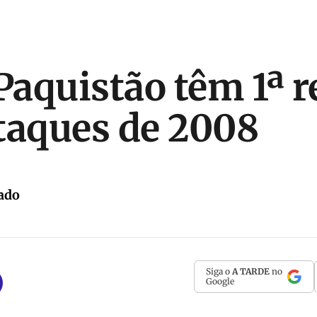
 Paquistão têm 1ª 
taques de 2008
ado
Siga o
A TARDE
no
Google