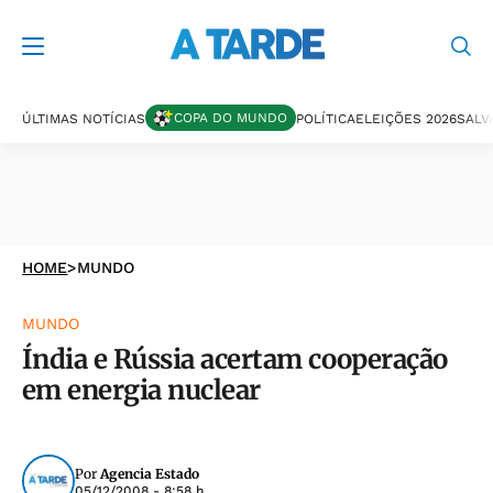
COPA DO MUNDO
ÚLTIMAS NOTÍCIAS
POLÍTICA
ELEIÇÕES 2026
SALV
HOME
>
MUNDO
MUNDO
Índia e Rússia acertam cooperação
em energia nuclear
Por
Agencia Estado
05/12/2008 - 8:58 h